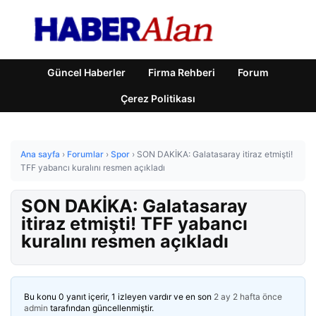
Güncel Haberler
Firma Rehberi
Forum
Çerez Politikası
Ana sayfa
›
Forumlar
›
Spor
›
SON DAKİKA: Galatasaray itiraz etmişti!
TFF yabancı kuralını resmen açıkladı
SON DAKİKA: Galatasaray
itiraz etmişti! TFF yabancı
kuralını resmen açıkladı
Bu konu 0 yanıt içerir, 1 izleyen vardır ve en son
2 ay 2 hafta önce
admin
tarafından güncellenmiştir.