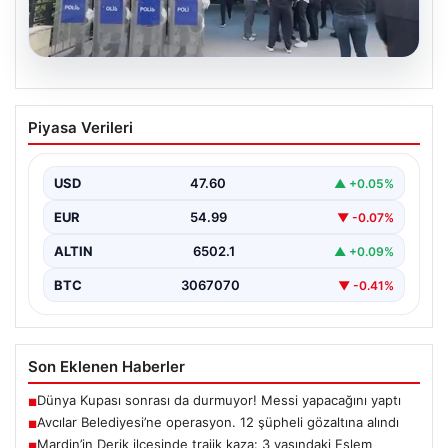
05.08.2026
Avcılar Belediyesi’ne operasyon. 12
Piyasa Verileri
şüpheli gözaltına alındı
USD
47.60
▲ +0.05%
EUR
54.99
▼ -0.07%
ALTIN
6502.1
▲ +0.09%
BTC
3067070
▼ -0.41%
Son Eklenen Haberler
Dünya Kupası sonrası da durmuyor! Messi yapacağını yaptı
■
Avcılar Belediyesi’ne operasyon. 12 şüpheli gözaltına alındı
■
Mardin’in Derik ilçesinde trajik kaza: 3 yaşındaki Eslem
■