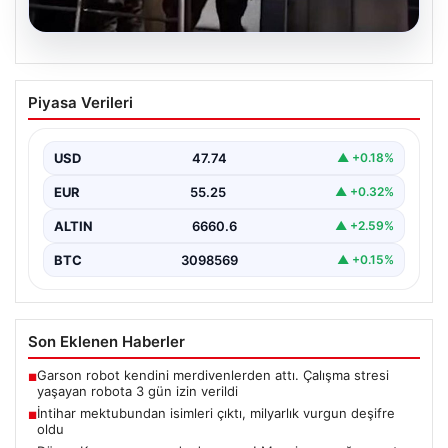
07.08.2026
İntihar mektubundan isimleri çıktı,
Piyasa Verileri
milyarlık vurgun deşifre oldu
{ "title": "İntihar Mektubundan İsimler Çıktı, Milyarlık
Tefecilik Şebekesi Çözüldü", "content": "Elazığ'da
USD
47.74
▲ +0.18%
yaşanan trajik…
EUR
55.25
▲ +0.32%
ALTIN
6660.6
▲ +2.59%
BTC
3098569
▲ +0.15%
Son Eklenen Haberler
Garson robot kendini merdivenlerden attı. Çalışma stresi
■
yaşayan robota 3 gün izin verildi
İntihar mektubundan isimleri çıktı, milyarlık vurgun deşifre
■
oldu