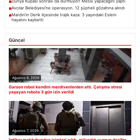
Dünya Kupası sonrası da durmuyor! Messi yapacağını yaptı
■
Avcılar Belediyesi’ne operasyon. 12 şüpheli gözaltına alındı
■
Mardin’in Derik ilçesinde trajik kaza: 3 yaşındaki Eslem
■
hayatını kaybetti
Güncel
Ağustos 8, 2026
Garson robot kendini merdivenlerden attı. Çalışma stresi
yaşayan robota 3 gün izin verildi
Ağustos 7, 2026
İntihar mektubundan isimleri çıktı, milyarlık vurgun deşifre