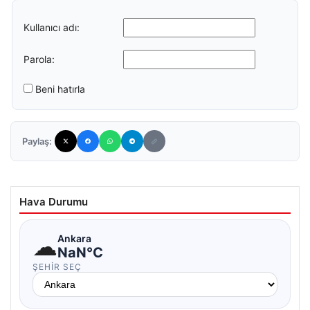
Kullanıcı adı:
Parola:
Beni hatırla
Paylaş:
Hava Durumu
☁
Ankara
NaN°C
ŞEHIR SEÇ