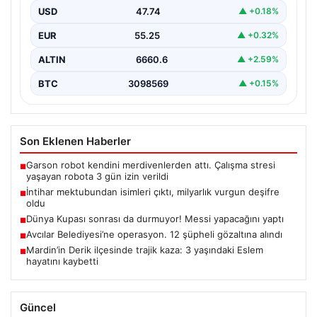
Tefecilik Şebekesi Çözüldü", "content": "Elazığ'da
USD
47.74
▲ +0.18%
yaşanan trajik…
EUR
55.25
▲ +0.32%
ALTIN
6660.6
▲ +2.59%
BTC
3098569
▲ +0.15%
Son Eklenen Haberler
Garson robot kendini merdivenlerden attı. Çalışma stresi
■
yaşayan robota 3 gün izin verildi
İntihar mektubundan isimleri çıktı, milyarlık vurgun deşifre
■
oldu
Dünya Kupası sonrası da durmuyor! Messi yapacağını yaptı
■
Avcılar Belediyesi’ne operasyon. 12 şüpheli gözaltına alındı
■
Mardin’in Derik ilçesinde trajik kaza: 3 yaşındaki Eslem
■
hayatını kaybetti
Güncel