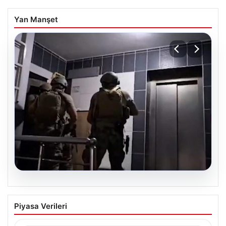
Yan Manşet
07.08.2026
İntihar mektubundan isimleri çıktı,
Piyasa Verileri
milyarlık vurgun deşifre oldu
{ "title": "İntihar Mektubundan İsimler Çıktı, Milyarlık