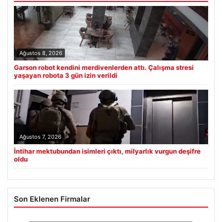
Ağustos 8, 2026
Garson robot kendini merdivenlerden attı. Çalışma stresi
yaşayan robota 3 gün izin verildi
Ağustos 7, 2026
İntihar mektubundan isimleri çıktı, milyarlık vurgun deşifre
oldu
Son Eklenen Firmalar