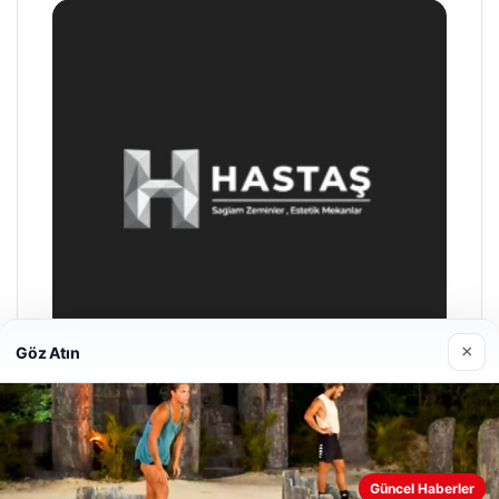
×
Göz Atın
Prenses Night Club
Nisan 29, 2026
Web sitemizi nasıl kullandığınızı daha iyi anlayabilmek,
Güncel Haberler