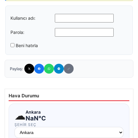
Kullanıcı adı:
Parola:
Beni hatırla
Paylaş:
Hava Durumu
☁
Ankara
NaN°C
ŞEHIR SEÇ