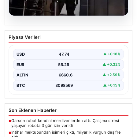
07.08.2026
İntihar mektubundan isimleri çıktı,
Piyasa Verileri
milyarlık vurgun deşifre oldu
{ "title": "İntihar Mektubundan İsimler Çıktı, Milyarlık
Tefecilik Şebekesi Çözüldü", "content": "Elazığ'da
USD
47.74
▲ +0.18%
yaşanan trajik…
EUR
55.25
▲ +0.32%
ALTIN
6660.6
▲ +2.59%
BTC
3098569
▲ +0.15%
Son Eklenen Haberler
Garson robot kendini merdivenlerden attı. Çalışma stresi
■
yaşayan robota 3 gün izin verildi
İntihar mektubundan isimleri çıktı, milyarlık vurgun deşifre
■
oldu