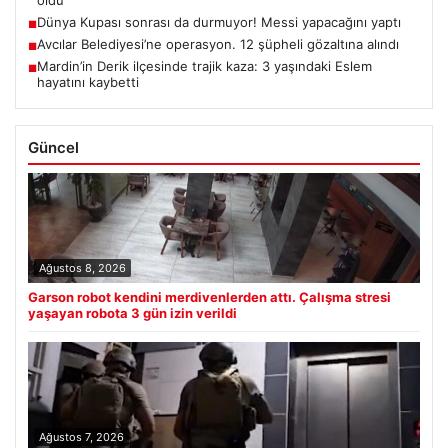
Dünya Kupası sonrası da durmuyor! Messi yapacağını yaptı
■
Avcılar Belediyesi’ne operasyon. 12 şüpheli gözaltına alındı
■
Mardin’in Derik ilçesinde trajik kaza: 3 yaşındaki Eslem
■
hayatını kaybetti
Güncel
Ağustos 8, 2026
Garson robot kendini merdivenlerden attı. Çalışma stresi
yaşayan robota 3 gün izin verildi
Ağustos 7, 2026