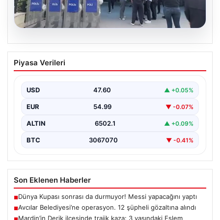
05.08.2026
Avcılar Belediyesi’ne operasyon. 12
Piyasa Verileri
şüpheli gözaltına alındı
USD
47.60
▲ +0.05%
EUR
54.99
▼ -0.07%
ALTIN
6502.1
▲ +0.09%
BTC
3067070
▼ -0.41%
Son Eklenen Haberler
Dünya Kupası sonrası da durmuyor! Messi yapacağını yaptı
■
Avcılar Belediyesi’ne operasyon. 12 şüpheli gözaltına alındı
■
Mardin’in Derik ilçesinde trajik kaza: 3 yaşındaki Eslem
■