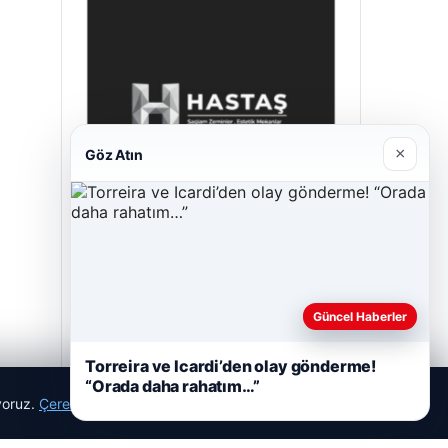
×
Göz Atın
Hastaş Beton
Mayıs 26, 2026
Güncel Haberler
Torreira ve Icardi’den olay gönderme!
“Orada daha rahatım…”
ıyoruz.
Çerez Politikamız
Reddet
Kabul Et