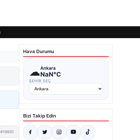
ı
Hava Durumu
☁
Ankara
NaN°C
ŞEHIR SEÇ
Bizi Takip Edin
#19920