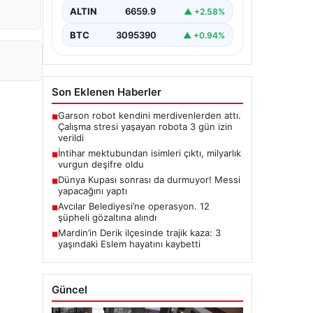
ALTIN
6659.9
▲ +2.58%
BTC
3095390
▲ +0.94%
Son Eklenen Haberler
Garson robot kendini merdivenlerden attı.
■
Çalışma stresi yaşayan robota 3 gün izin
verildi
İntihar mektubundan isimleri çıktı, milyarlık
■
vurgun deşifre oldu
Dünya Kupası sonrası da durmuyor! Messi
■
yapacağını yaptı
Avcılar Belediyesi’ne operasyon. 12
■
şüpheli gözaltına alındı
Mardin’in Derik ilçesinde trajik kaza: 3
■
yaşındaki Eslem hayatını kaybetti
Güncel