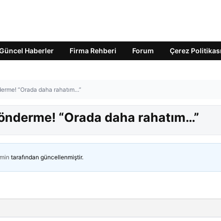
Güncel Haberler
Firma Rehberi
Forum
Çerez Politikas
nderme! “Orada daha rahatım…”
 gönderme! “Orada daha rahatım…”
min
tarafından güncellenmiştir.