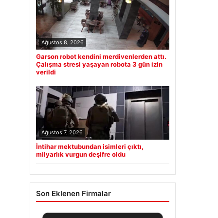
Ağustos 8, 2026
Garson robot kendini merdivenlerden attı.
Çalışma stresi yaşayan robota 3 gün izin
verildi
Ağustos 7, 2026
İntihar mektubundan isimleri çıktı,
milyarlık vurgun deşifre oldu
Son Eklenen Firmalar