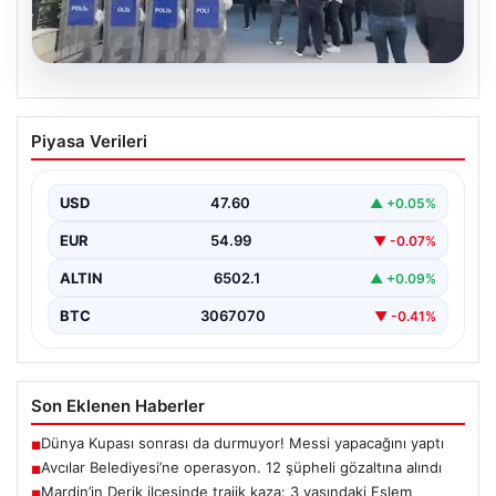
05.08.2026
Avcılar Belediyesi’ne operasyon. 12
Piyasa Verileri
şüpheli gözaltına alındı
USD
47.60
▲ +0.05%
EUR
54.99
▼ -0.07%
ALTIN
6502.1
▲ +0.09%
BTC
3067070
▼ -0.41%
Son Eklenen Haberler
Dünya Kupası sonrası da durmuyor! Messi yapacağını yaptı
■
Avcılar Belediyesi’ne operasyon. 12 şüpheli gözaltına alındı
■
Mardin’in Derik ilçesinde trajik kaza: 3 yaşındaki Eslem
■