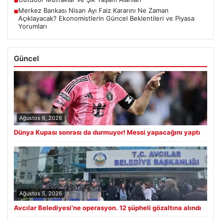
■
Merkez Bankası Nisan Ayı Faiz Kararını Ne Zaman
■
Açıklayacak? Ekonomistlerin Güncel Beklentileri ve Piyasa
Yorumları
Güncel
Ağustos 6, 2026
Dünya Kupası sonrası da durmuyor! Messi yapacağını yaptı
Ağustos 5, 2026
Avcılar Belediyesi’ne operasyon. 12 şüpheli gözaltına alındı