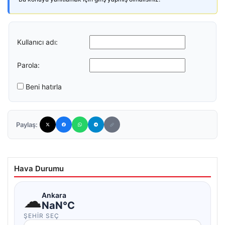
Kullanıcı adı:
Parola:
Beni hatırla
Paylaş:
Hava Durumu
☁
Ankara
NaN°C
ŞEHIR SEÇ