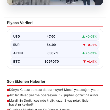
05.08.2026
Avcılar Belediyesi’ne operasyon. 12
Piyasa Verileri
şüpheli gözaltına alındı
USD
47.60
▲ +0.05%
EUR
54.99
▼ -0.07%
ALTIN
6502.1
▲ +0.09%
BTC
3067070
▼ -0.41%
Son Eklenen Haberler
Dünya Kupası sonrası da durmuyor! Messi yapacağını yaptı
■
Avcılar Belediyesi’ne operasyon. 12 şüpheli gözaltına alındı
■
Mardin’in Derik ilçesinde trajik kaza: 3 yaşındaki Eslem
■
hayatını kaybetti
Outdoor Mutfaklar ve Şık Yaşam Alanları