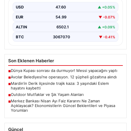
USD
47.60
▲ +0.05%
EUR
54.99
▼ -0.07%
ALTIN
6502.1
▲ +0.09%
BTC
3067070
▼ -0.41%
Son Eklenen Haberler
Dünya Kupası sonrası da durmuyor! Messi yapacağını yaptı
■
Avcılar Belediyesi’ne operasyon. 12 şüpheli gözaltına alındı
■
Mardin’in Derik ilçesinde trajik kaza: 3 yaşındaki Eslem
■
hayatını kaybetti
Outdoor Mutfaklar ve Şık Yaşam Alanları
■
Merkez Bankası Nisan Ayı Faiz Kararını Ne Zaman
■
Açıklayacak? Ekonomistlerin Güncel Beklentileri ve Piyasa
Yorumları
Güncel