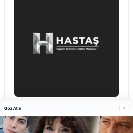
×
Göz Atın
Prenses Night Club
Nisan 29, 2026