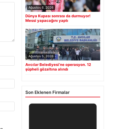
Ağustos 6, 2026
Dünya Kupası sonrası da durmuyor!
Messi yapacağını yaptı
Ağustos 5, 2026
Avcılar Belediyesi’ne operasyon. 12
şüpheli gözaltına alındı
Son Eklenen Firmalar