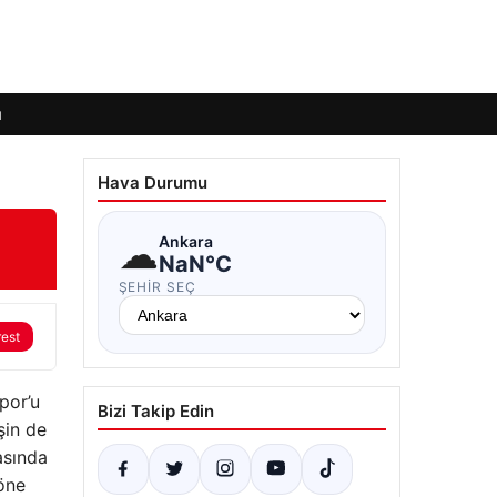
ı
Hava Durumu
☁
Ankara
NaN°C
ŞEHIR SEÇ
rest
por’u
Bizi Takip Edin
şin de
asında
öne