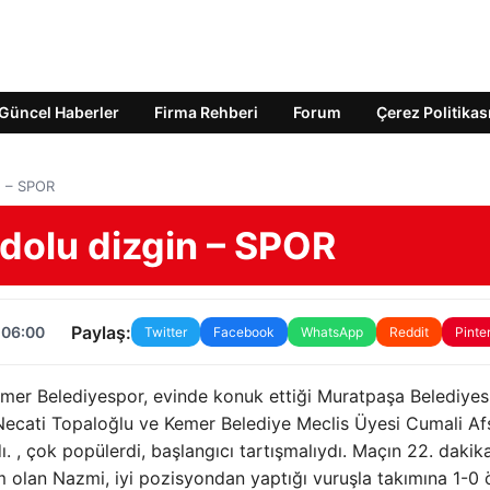
Güncel Haberler
Firma Rehberi
Forum
Çerez Politikas
n – SPOR
dolu dizgin – SPOR
Paylaş:
 06:00
Twitter
Facebook
WhatsApp
Reddit
Pinte
er Belediyespor, evinde konuk ettiği Muratpaşa Belediyes
Necati Topaloğlu ve Kemer Belediye Meclis Üyesi Cumali Af
ı. , çok popülerdi, başlangıcı tartışmalıydı. Maçın 22. dakik
 olan Nazmi, iyi pozisyondan yaptığı vuruşla takımına 1-0 