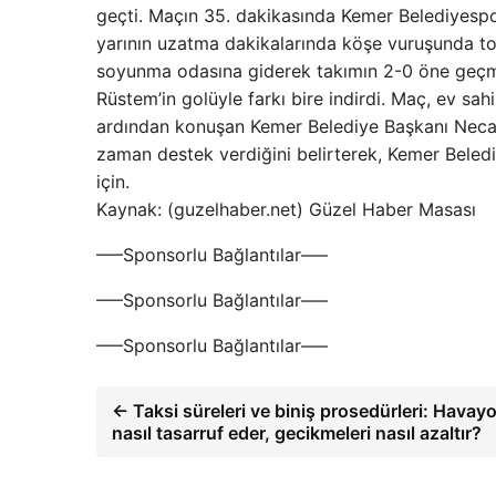
geçti. Maçın 35. dakikasında Kemer Belediyespor’d
yarının uzatma dakikalarında köşe vuruşunda top
soyunma odasına giderek takımın 2-0 öne geçme
Rüstem’in golüyle farkı bire indirdi. Maç, ev sa
ardından konuşan Kemer Belediye Başkanı Necat
zaman destek verdiğini belirterek, Kemer Belediy
için.
Kaynak: (guzelhaber.net) Güzel Haber Masası
—–Sponsorlu Bağlantılar—–
—–Sponsorlu Bağlantılar—–
—–Sponsorlu Bağlantılar—–
← Taksi süreleri ve biniş prosedürleri: Havay
nasıl tasarruf eder, gecikmeleri nasıl azaltır?