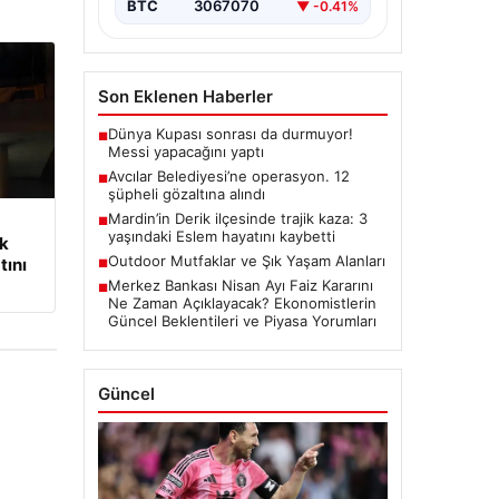
BTC
3067070
▼ -0.41%
Son Eklenen Haberler
Dünya Kupası sonrası da durmuyor!
■
Messi yapacağını yaptı
Avcılar Belediyesi’ne operasyon. 12
■
şüpheli gözaltına alındı
Mardin’in Derik ilçesinde trajik kaza: 3
■
yaşındaki Eslem hayatını kaybetti
ik
Outdoor Mutfaklar ve Şık Yaşam Alanları
tını
■
Merkez Bankası Nisan Ayı Faiz Kararını
■
Ne Zaman Açıklayacak? Ekonomistlerin
Güncel Beklentileri ve Piyasa Yorumları
Güncel