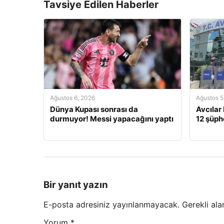
Tavsiye Edilen Haberler
Ağustos 6, 2026
Ağustos 5
Dünya Kupası sonrası da
Avcılar
durmuyor! Messi yapacağını yaptı
12 şüphe
Bir yanıt yazın
E-posta adresiniz yayınlanmayacak.
Gerekli ala
Yorum
*