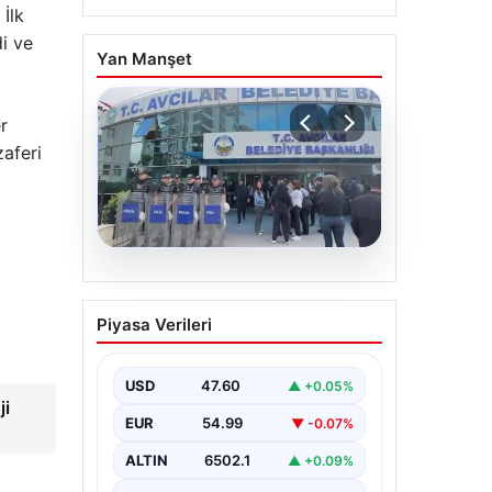
 İlk
i ve
Yan Manşet
r
zaferi
05.08.2026
Avcılar Belediyesi’ne
Piyasa Verileri
operasyon. 12 şüpheli
gözaltına alındı
USD
47.60
▲ +0.05%
ji
EUR
54.99
▼ -0.07%
ALTIN
6502.1
▲ +0.09%