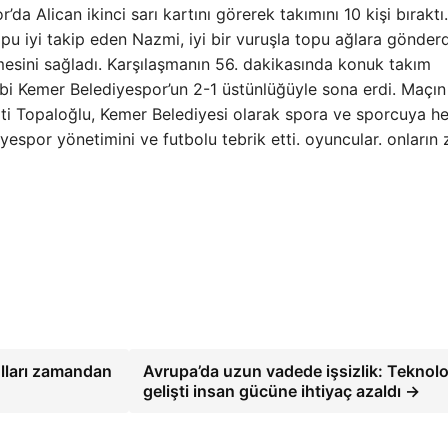
a Alican ikinci sarı kartını görerek takımını 10 kişi bıraktı.
u iyi takip eden Nazmi, iyi bir vuruşla topu ağlara gönderd
sini sağladı. Karşılaşmanın 56. dakikasında konuk takım
hibi Kemer Belediyespor’un 2-1 üstünlüğüyle sona erdi. Maçın
i Topaloğlu, Kemer Belediyesi olarak spora ve sporcuya he
espor yönetimini ve futbolu tebrik etti. oyuncular. onların 
olları zamandan
Avrupa’da uzun vadede işsizlik: Teknolo
gelişti insan gücüne ihtiyaç azaldı →