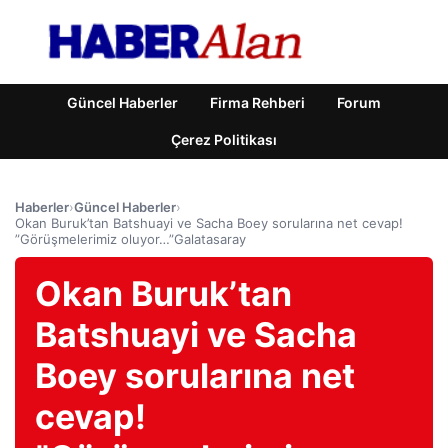
Güncel Haberler
Firma Rehberi
Forum
Çerez Politikası
Haberler
›
Güncel Haberler
›
Okan Buruk’tan Batshuayi ve Sacha Boey sorularına net cevap!
”Görüşmelerimiz oluyor…”Galatasaray
Okan Buruk’tan
Batshuayi ve Sacha
Boey sorularına net
cevap!