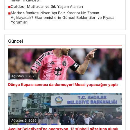
hayatını kaybetti
Outdoor Mutfaklar ve Şık Yaşam Alanları
■
Merkez Bankası Nisan Ayı Faiz Kararını Ne Zaman
■
Açıklayacak? Ekonomistlerin Güncel Beklentileri ve Piyasa
Yorumları
Güncel
Ağustos 6, 2026
Dünya Kupası sonrası da durmuyor! Messi yapacağını yaptı
Ağustos 5, 2026
Avcılar Belediyesi’ne operasyon. 12 şüpheli gözaltına alındı