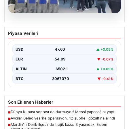
05.08.2026
Avcılar Belediyesi’ne operasyon. 12
Piyasa Verileri
şüpheli gözaltına alındı
USD
47.60
▲ +0.05%
EUR
54.99
▼ -0.07%
ALTIN
6502.1
▲ +0.09%
BTC
3067070
▼ -0.41%
Son Eklenen Haberler
Dünya Kupası sonrası da durmuyor! Messi yapacağını yaptı
■
Avcılar Belediyesi’ne operasyon. 12 şüpheli gözaltına alındı
■
Mardin’in Derik ilçesinde trajik kaza: 3 yaşındaki Eslem
■