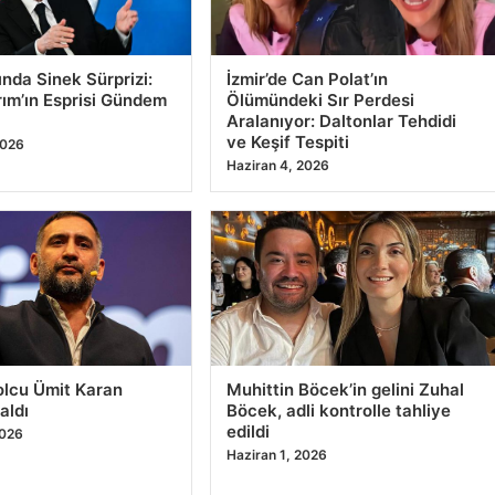
ında Sinek Sürprizi:
İzmir’de Can Polat’ın
ırım’ın Esprisi Gündem
Ölümündeki Sır Perdesi
Aralanıyor: Daltonlar Tehdidi
ve Keşif Tespiti
2026
Haziran 4, 2026
olcu Ümit Karan
Muhittin Böcek’in gelini Zuhal
aldı
Böcek, adli kontrolle tahliye
edildi
2026
Haziran 1, 2026