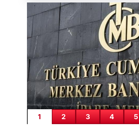
05.08.2026
Avcılar Belediyesi’ne op
1
2
3
4
5
Mutlak Butlan ve Kılıçdaroğlu