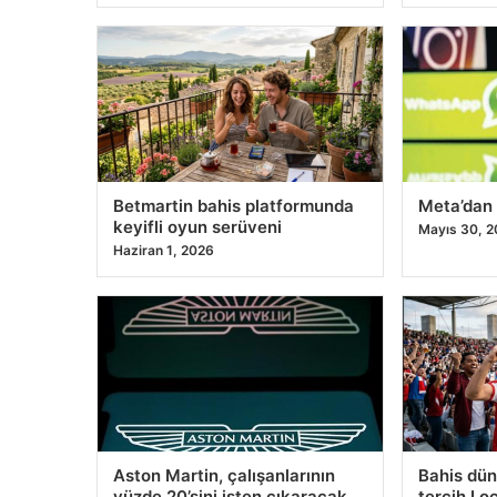
Betmartin bahis platformunda
Meta’dan p
keyifli oyun serüveni
Mayıs 30, 
Haziran 1, 2026
Aston Martin, çalışanlarının
Bahis dü
yüzde 20’sini işten çıkaracak
tercih Lo
Mayıs 25, 2026
Mayıs 24, 