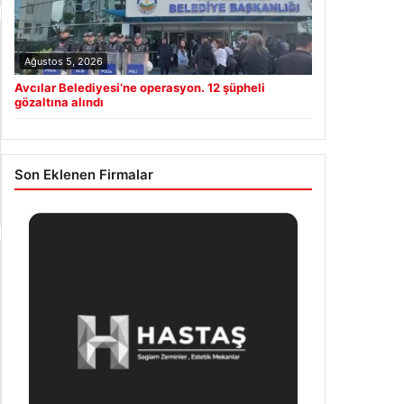
Ağustos 5, 2026
Avcılar Belediyesi’ne operasyon. 12 şüpheli
gözaltına alındı
Son Eklenen Firmalar