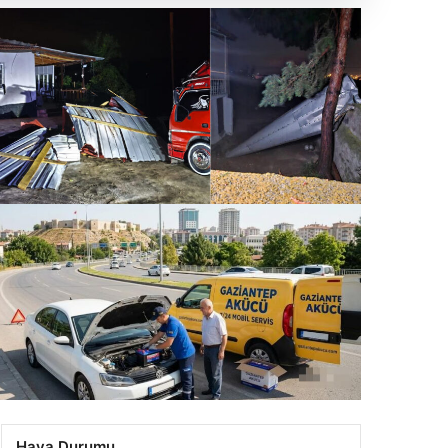
ndı
rıkkale’de Kuvvetli Rüzgarın Yıkıcı Etkisi: Minareler
ktü, Çatılar Uçtu
.07.2026 11:12
ziantep İlçeleri Otomobil Enerji Üniteleri –
ziantep Akü
Hava Durumu
.07.2026 22:07