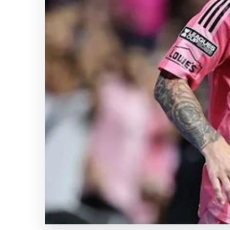
Rennes
maçında
Galatasaray’da
Uğurcan
Çakır’dan
büyük
hata!
SICAK HABER
GÜNCEL HABERLER
0 YORUM