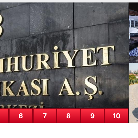
erasyon. 12 şüpheli gözaltına alı
Kı
Çö
25
6
7
8
9
10
Ga
Ga
24