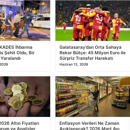
 KADES İhbarına
Galatasaray’dan Orta Sahaya
s Şehit Oldu, Bir
Rekor Bütçe: 45 Milyon Euro ile
 Yaralandı
Sürpriz Transfer Harekatı
 2026
Haziran 13, 2026
2026 Altın Fiyatları
Enflasyon Verileri Ne Zaman
rum ve Analizler
Açıklanacak? 2026 Mart Ayı
TÜİK Enflasyon Raporu
 2026