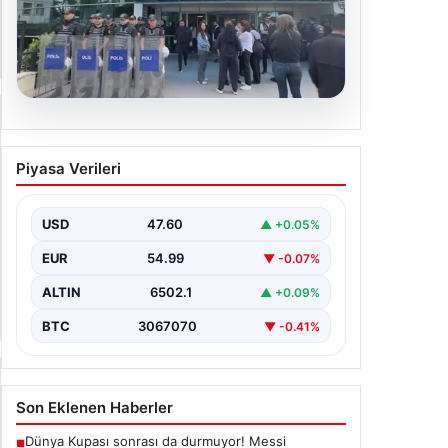
05.08.2026
Avcılar Belediyesi’ne operasyon.
Piyasa Verileri
12 şüpheli gözaltına alındı
USD
47.60
▲ +0.05%
EUR
54.99
▼ -0.07%
ALTIN
6502.1
▲ +0.09%
BTC
3067070
▼ -0.41%
Son Eklenen Haberler
Dünya Kupası sonrası da durmuyor! Messi
■
yapacağını yaptı
Avcılar Belediyesi’ne operasyon. 12 şüpheli