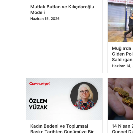
Modeli
Haziran 15, 2026
Muğla’da
Giden Poli
Saldırgan
Haziran 14,
Kadın Bedeni ve Toplumsal
14 Nisan 
Baskı: Tarihten Günümüze Bir
Güncel Du
Bakış
Haziran 11,