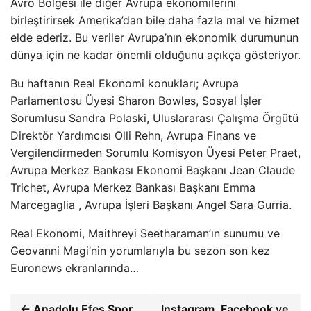
Avro Bölgesi ile diğer Avrupa ekonomilerini
birleştirirsek Amerika’dan bile daha fazla mal ve hizmet
elde ederiz. Bu veriler Avrupa’nın ekonomik durumunun
dünya için ne kadar önemli olduğunu açıkça gösteriyor.
Bu haftanın Real Ekonomi konukları; Avrupa
Parlamentosu Üyesi Sharon Bowles, Sosyal İşler
Sorumlusu Sandra Polaski, Uluslararası Çalışma Örgütü
Direktör Yardımcısı Olli Rehn, Avrupa Finans ve
Vergilendirmeden Sorumlu Komisyon Üyesi Peter Praet,
Avrupa Merkez Bankası Ekonomi Başkanı Jean Claude
Trichet, Avrupa Merkez Bankası Başkanı Emma
Marcegaglia , Avrupa İşleri Başkanı Angel Sara Gurria.
Real Ekonomi, Maithreyi Seetharaman’ın sunumu ve
Geovanni Magi’nin yorumlarıyla bu sezon son kez
Euronews ekranlarında…
← Anadolu Efes Spor
Instagram, Facebook ve