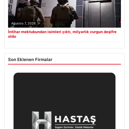
Ağustos 7, 2026
İntihar mektubundan isimleri çıktı, milyarlık vurgun deşifre
oldu
Son Eklenen Firmalar