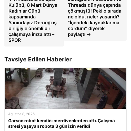
Kulübü, 8 Mart Dünya
Threads dünya çapında
Kadınlar Günü
çökmüştü! Peki o sırada
kapsamında
ne oldu, neler yaşandı?
Yanındayız Derneği iş
“İçerideki kaynaklarıma
birliğiyle önemli bir
sordum” diyerek
çalışmaya imza attı –
paylaştı →
SPOR
Tavsiye Edilen Haberler
Ağustos 8, 2026
Garson robot kendini merdivenlerden attı. Çalışma
stresi yaşayan robota 3 gün izin verildi