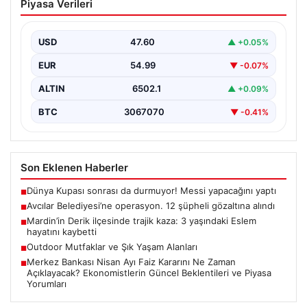
Piyasa Verileri
şüpheli gözaltına alındı
USD
47.60
▲ +0.05%
EUR
54.99
▼ -0.07%
ALTIN
6502.1
▲ +0.09%
BTC
3067070
▼ -0.41%
Son Eklenen Haberler
Dünya Kupası sonrası da durmuyor! Messi yapacağını yaptı
■
Avcılar Belediyesi’ne operasyon. 12 şüpheli gözaltına alındı
■
Mardin’in Derik ilçesinde trajik kaza: 3 yaşındaki Eslem
■
hayatını kaybetti
Outdoor Mutfaklar ve Şık Yaşam Alanları
■
Merkez Bankası Nisan Ayı Faiz Kararını Ne Zaman
■
Açıklayacak? Ekonomistlerin Güncel Beklentileri ve Piyasa
Yorumları