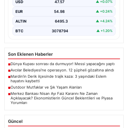
USD
47.57
▲ +0.07%
EUR
54.98
▲ +0.24%
ALTIN
6495.3
▲ +4.24%
BTC
3078794
▲ +1.20%
Son Eklenen Haberler
Dünya Kupası sonrası da durmuyor! Messi yapacağını yaptı
■
Avcılar Belediyesi’ne operasyon. 12 şüpheli gözaltına alındı
■
Mardin’in Derik ilçesinde trajik kaza: 3 yaşındaki Eslem
■
hayatını kaybetti
Outdoor Mutfaklar ve Şık Yaşam Alanları
■
Merkez Bankası Nisan Ayı Faiz Kararını Ne Zaman
■
Açıklayacak? Ekonomistlerin Güncel Beklentileri ve Piyasa
Yorumları
Güncel