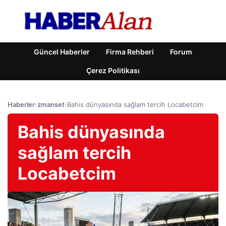
Güncel Haberler
Firma Rehberi
Forum
Çerez Politikası
Haberler
›
zmanset
›
Bahis dünyasında sağlam tercih Locabetcim
Bahis dünyasında
sağlam tercih
Locabetcim