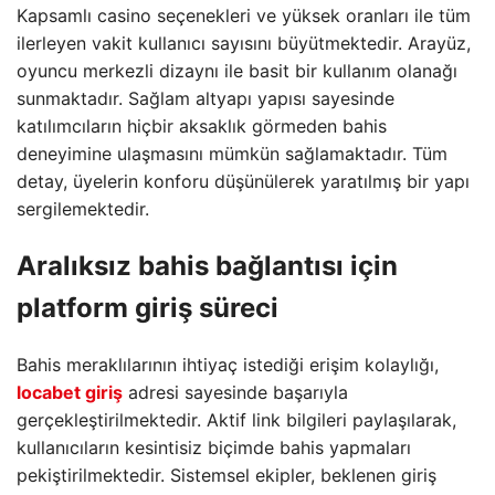
Kapsamlı casino seçenekleri ve yüksek oranları ile tüm
ilerleyen vakit kullanıcı sayısını büyütmektedir. Arayüz,
oyuncu merkezli dizaynı ile basit bir kullanım olanağı
sunmaktadır. Sağlam altyapı yapısı sayesinde
katılımcıların hiçbir aksaklık görmeden bahis
deneyimine ulaşmasını mümkün sağlamaktadır. Tüm
detay, üyelerin konforu düşünülerek yaratılmış bir yapı
sergilemektedir.
Aralıksız bahis bağlantısı için
platform giriş süreci
Bahis meraklılarının ihtiyaç istediği erişim kolaylığı,
locabet giriş
adresi sayesinde başarıyla
gerçekleştirilmektedir. Aktif link bilgileri paylaşılarak,
kullanıcıların kesintisiz biçimde bahis yapmaları
pekiştirilmektedir. Sistemsel ekipler, beklenen giriş