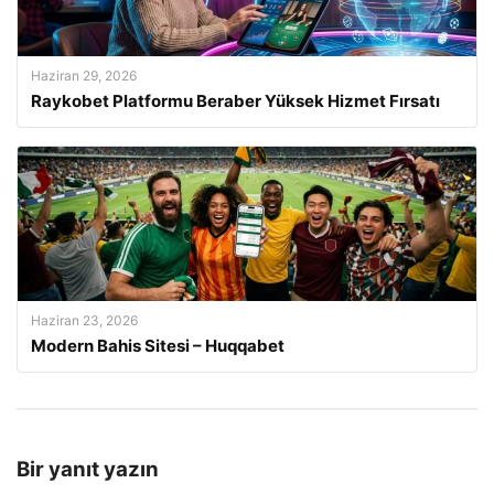
Haziran 29, 2026
Raykobet Platformu Beraber Yüksek Hizmet Fırsatı
Haziran 23, 2026
Modern Bahis Sitesi – Huqqabet
Bir yanıt yazın