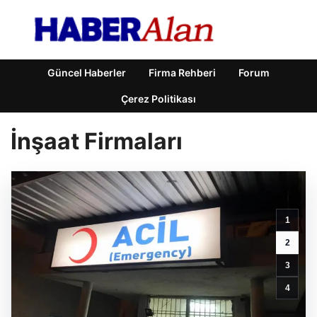
Güncel Haberler
Firma Rehberi
Forum
Çerez Politikası
İnşaat Firmaları
1
2
3
4
Trend
Yapı