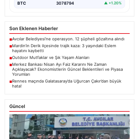
BTC
3078794
▲ +1.20%
Son Eklenen Haberler
Avcılar Belediyesi’ne operasyon. 12 şüpheli gözaltına alındı
■
Mardin’in Derik ilçesinde trajik kaza: 3 yaşındaki Eslem
■
hayatını kaybetti
Outdoor Mutfaklar ve Şık Yaşam Alanları
■
Merkez Bankası Nisan Ayı Faiz Kararını Ne Zaman
■
Açıklayacak? Ekonomistlerin Güncel Beklentileri ve Piyasa
Yorumları
Rennes maçında Galatasaray’da Uğurcan Çakır’dan büyük
■
hata!
Güncel