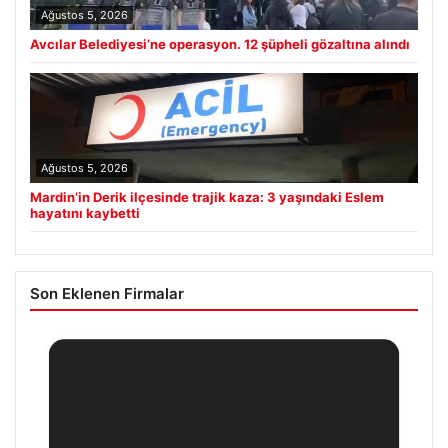
Ağustos 5, 2026
Avcılar Belediyesi’ne operasyon. 12 şüpheli gözaltına alındı
Ağustos 5, 2026
Mardin’in Derik ilçesinde trajik kaza: 3 yaşındaki Eslem
hayatını kaybetti
Son Eklenen Firmalar