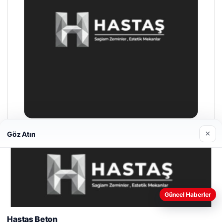
×
Göz Atın
Prenses Night Club
Nisan 29, 2026
Web sitemizi nasıl kullandığınızı daha iyi anlayabilmek,
Güncel Haberler
deneyiminizi kişiselleştirmek ve geliştirmek amacıyla çerezler
kullanıyoruz.
Çerez Politikamız
Hastaş Beton