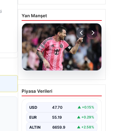
i
Yan Manşet
06.08.2026
Dünya Kupası sonrası da
Piyasa Verileri
durmuyor! Messi
yapacağını yaptı
USD
47.70
▲ +0.15%
EUR
55.19
▲ +0.29%
ALTIN
6659.9
▲ +2.58%