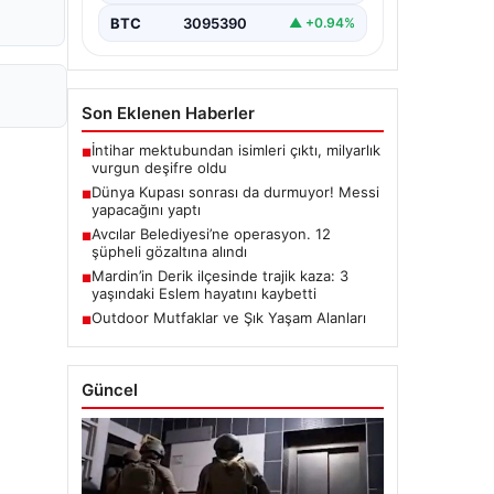
BTC
3095390
▲ +0.94%
Son Eklenen Haberler
İntihar mektubundan isimleri çıktı, milyarlık
■
vurgun deşifre oldu
Dünya Kupası sonrası da durmuyor! Messi
■
yapacağını yaptı
Avcılar Belediyesi’ne operasyon. 12
■
şüpheli gözaltına alındı
Mardin’in Derik ilçesinde trajik kaza: 3
■
yaşındaki Eslem hayatını kaybetti
Outdoor Mutfaklar ve Şık Yaşam Alanları
■
Güncel