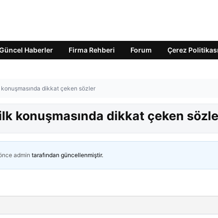
Güncel Haberler
Firma Rehberi
Forum
Çerez Politikas
lk konuşmasında dikkat çeken sözler
 ilk konuşmasında dikkat çeken sözle
 önce
admin
tarafından güncellenmiştir.