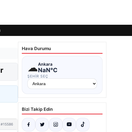
ı
Hava Durumu
☁
Ankara
r
NaN°C
ŞEHIR SEÇ
Bizi Takip Edin
#15586