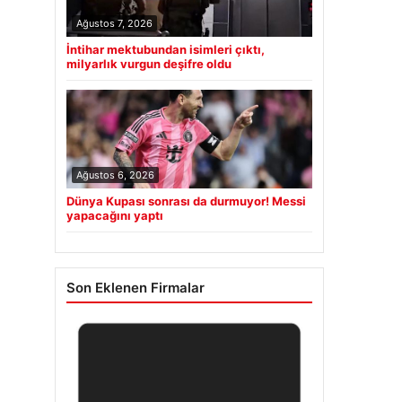
Ağustos 7, 2026
İntihar mektubundan isimleri çıktı,
milyarlık vurgun deşifre oldu
Ağustos 6, 2026
Dünya Kupası sonrası da durmuyor! Messi
yapacağını yaptı
Son Eklenen Firmalar