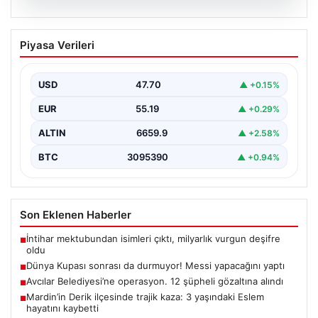
06.08.2026
Dünya Kupası sonrası da durmuyor!
Piyasa Verileri
Messi yapacağını yaptı
USD
47.70
▲ +0.15%
EUR
55.19
▲ +0.29%
ALTIN
6659.9
▲ +2.58%
BTC
3095390
▲ +0.94%
Son Eklenen Haberler
İntihar mektubundan isimleri çıktı, milyarlık vurgun deşifre
■
oldu
Dünya Kupası sonrası da durmuyor! Messi yapacağını yaptı
■
Avcılar Belediyesi’ne operasyon. 12 şüpheli gözaltına alındı
■
Mardin’in Derik ilçesinde trajik kaza: 3 yaşındaki Eslem
■
hayatını kaybetti