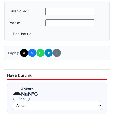
Kullanıcı adı:
Parola:
Beni hatırla
Paylaş:
Hava Durumu
☁
Ankara
NaN°C
ŞEHIR SEÇ