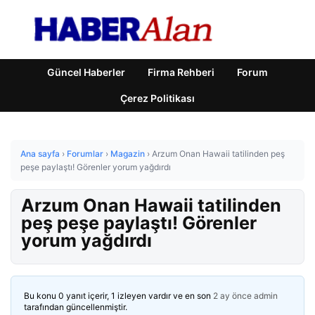
Güncel Haberler
Firma Rehberi
Forum
Çerez Politikası
Ana sayfa
›
Forumlar
›
Magazin
›
Arzum Onan Hawaii tatilinden peş
peşe paylaştı! Görenler yorum yağdırdı
Arzum Onan Hawaii tatilinden
peş peşe paylaştı! Görenler
yorum yağdırdı
Bu konu 0 yanıt içerir, 1 izleyen vardır ve en son
2 ay önce
admin
tarafından güncellenmiştir.