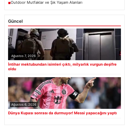
Outdoor Mutfaklar ve Şık Yaşam Alanları
■
Güncel
Ağustos 7, 2026
İntihar mektubundan isimleri çıktı, milyarlık vurgun deşifre
oldu
Ağustos 6, 2026
Dünya Kupası sonrası da durmuyor! Messi yapacağını yaptı