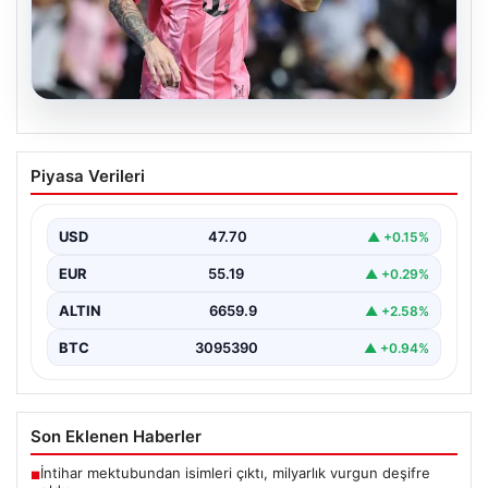
06.08.2026
Dünya Kupası sonrası da durmuyor!
Piyasa Verileri
Messi yapacağını yaptı
USD
47.70
▲ +0.15%
EUR
55.19
▲ +0.29%
ALTIN
6659.9
▲ +2.58%
BTC
3095390
▲ +0.94%
Son Eklenen Haberler
İntihar mektubundan isimleri çıktı, milyarlık vurgun deşifre
■