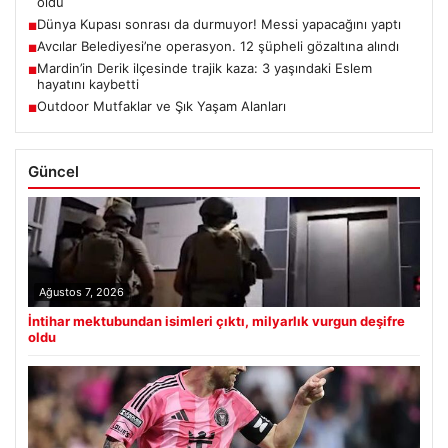
oldu
Dünya Kupası sonrası da durmuyor! Messi yapacağını yaptı
■
Avcılar Belediyesi’ne operasyon. 12 şüpheli gözaltına alındı
■
Mardin’in Derik ilçesinde trajik kaza: 3 yaşındaki Eslem
■
hayatını kaybetti
Outdoor Mutfaklar ve Şık Yaşam Alanları
■
Güncel
Ağustos 7, 2026
İntihar mektubundan isimleri çıktı, milyarlık vurgun deşifre
oldu