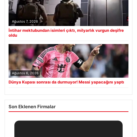
Ağustos 7, 2026
İntihar mektubundan isimleri çıktı, milyarlık vurgun deşifre
oldu
Ağustos 6, 2026
Dünya Kupası sonrası da durmuyor! Messi yapacağını yaptı
Son Eklenen Firmalar