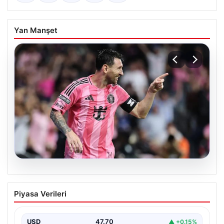
Yan Manşet
06.08.2026
Dünya Kupası sonrası da durmuyor!
Piyasa Verileri
Messi yapacağını yaptı
USD
47.70
▲ +0.15%