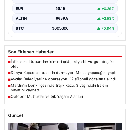
EUR
55.19
▲ +0.29%
ALTIN
6659.9
▲ +2.58%
BTC
3095390
▲ +0.94%
Son Eklenen Haberler
İntihar mektubundan isimleri çıktı, milyarlık vurgun deşifre
■
oldu
Dünya Kupası sonrası da durmuyor! Messi yapacağını yaptı
■
Avcılar Belediyesi’ne operasyon. 12 şüpheli gözaltına alındı
■
Mardin’in Derik ilçesinde trajik kaza: 3 yaşındaki Eslem
■
hayatını kaybetti
Outdoor Mutfaklar ve Şık Yaşam Alanları
■
Güncel