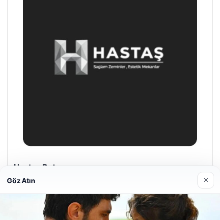
Prenses Night Club
Nisan 29, 2026
×
Göz Atın