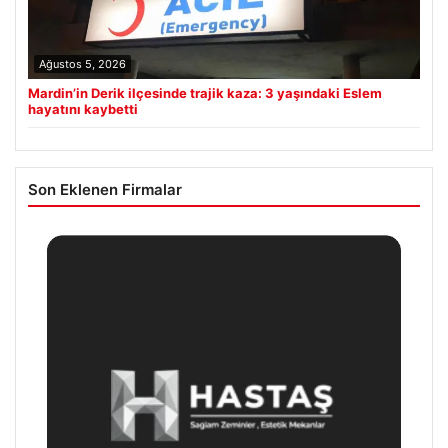
Ağustos 5, 2026
Mardin’in Derik ilçesinde trajik kaza: 3 yaşındaki Eslem
hayatını kaybetti
Son Eklenen Firmalar