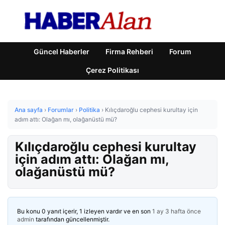
Güncel Haberler
Firma Rehberi
Forum
Çerez Politikası
Ana sayfa
›
Forumlar
›
Politika
›
Kılıçdaroğlu cephesi kurultay için
adım attı: Olağan mı, olağanüstü mü?
Kılıçdaroğlu cephesi kurultay
için adım attı: Olağan mı,
olağanüstü mü?
Bu konu 0 yanıt içerir, 1 izleyen vardır ve en son
1 ay 3 hafta önce
admin
tarafından güncellenmiştir.