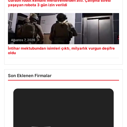
Garson robot kendini merdivenlerden attı. Çalışma stresi
yaşayan robota 3 gün izin verildi
Ağustos 7, 2026
İntihar mektubundan isimleri çıktı, milyarlık vurgun deşifre
oldu
Son Eklenen Firmalar