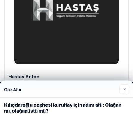
Hastaş Beton
Mayıs 26, 2026
×
Göz Atın
Web sitemizi nasıl kullandığınızı daha iyi anlayabilmek,
deneyiminizi kişiselleştirmek ve geliştirmek amacıyla çerezler
kullanıyoruz.
Çerez Politikamız
Kılıçdaroğlu cephesi kurultay için adım attı: Olağan
mı, olağanüstü mü?
Reddet
Kabul Et
© 2026 Haber Alan