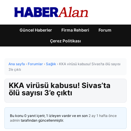
Güncel Haberler
Firma Rehberi
Forum
Çerez Politikası
Ana sayfa
›
Forumlar
›
Sağlık
›
KKA virüsü kabusu! Sivas’ta ölü sayısı
3’e çıktı
KKA virüsü kabusu! Sivas’ta
ölü sayısı 3’e çıktı
Bu konu 0 yanıt içerir, 1 izleyen vardır ve en son
2 ay 1 hafta önce
admin
tarafından güncellenmiştir.