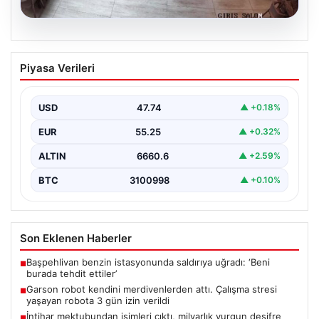
08.08.2026
Garson robot kendini merdivenlerden
Piyasa Verileri
attı. Çalışma stresi yaşayan robota 3
gün izin verildi
USD
47.74
▲ +0.18%
EUR
55.25
▲ +0.32%
ALTIN
6660.6
▲ +2.59%
BTC
3100998
▲ +0.10%
Son Eklenen Haberler
Başpehlivan benzin istasyonunda saldırıya uğradı: ‘Beni
■
burada tehdit ettiler’
Garson robot kendini merdivenlerden attı. Çalışma stresi
■
yaşayan robota 3 gün izin verildi
İntihar mektubundan isimleri çıktı, milyarlık vurgun deşifre
■