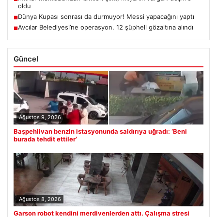
oldu
Dünya Kupası sonrası da durmuyor! Messi yapacağını yaptı
■
Avcılar Belediyesi’ne operasyon. 12 şüpheli gözaltına alındı
■
Güncel
Ağustos 9, 2026
Başpehlivan benzin istasyonunda saldırıya uğradı: ‘Beni
burada tehdit ettiler’
Ağustos 8, 2026
Garson robot kendini merdivenlerden attı. Çalışma stresi