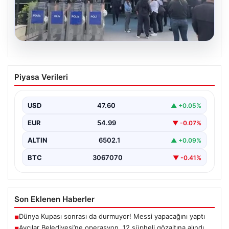
05.08.2026
Avcılar Belediyesi’ne operasyon. 12
Piyasa Verileri
şüpheli gözaltına alındı
USD
47.60
▲ +0.05%
EUR
54.99
▼ -0.07%
ALTIN
6502.1
▲ +0.09%
BTC
3067070
▼ -0.41%
Son Eklenen Haberler
Dünya Kupası sonrası da durmuyor! Messi yapacağını yaptı
■
Avcılar Belediyesi’ne operasyon. 12 şüpheli gözaltına alındı
■