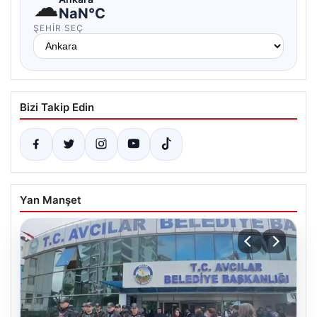
☁
NaN°C
ŞEHIR SEÇ
Bizi Takip Edin
Yan Manşet