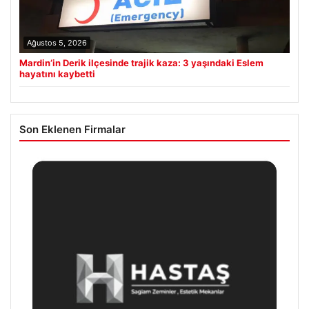
Ağustos 5, 2026
Mardin’in Derik ilçesinde trajik kaza: 3 yaşındaki Eslem
hayatını kaybetti
Son Eklenen Firmalar