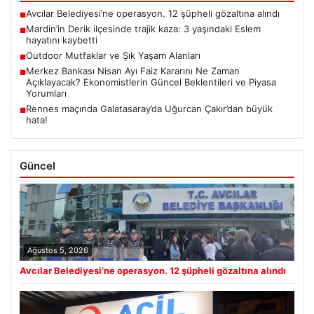
Avcılar Belediyesi’ne operasyon. 12 şüpheli gözaltına alındı
■
Mardin’in Derik ilçesinde trajik kaza: 3 yaşındaki Eslem
■
hayatını kaybetti
Outdoor Mutfaklar ve Şık Yaşam Alanları
■
Merkez Bankası Nisan Ayı Faiz Kararını Ne Zaman
■
Açıklayacak? Ekonomistlerin Güncel Beklentileri ve Piyasa
Yorumları
Rennes maçında Galatasaray’da Uğurcan Çakır’dan büyük
■
hata!
Güncel
Ağustos 5, 2026
Avcılar Belediyesi’ne operasyon. 12 şüpheli gözaltına alındı