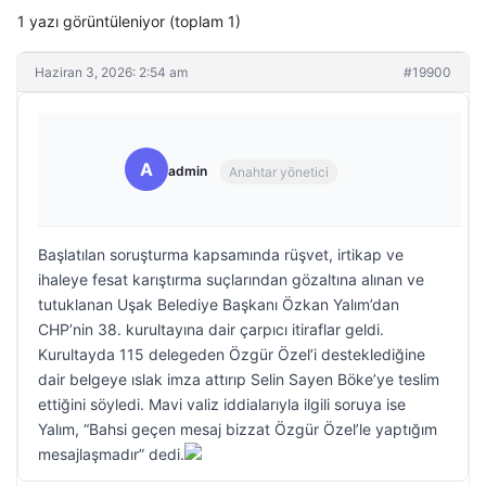
1 yazı görüntüleniyor (toplam 1)
Haziran 3, 2026: 2:54 am
#19900
A
admin
Anahtar yönetici
Başlatılan soruşturma kapsamında rüşvet, irtikap ve
ihaleye fesat karıştırma suçlarından gözaltına alınan ve
tutuklanan Uşak Belediye Başkanı Özkan Yalım’dan
CHP’nin 38. kurultayına dair çarpıcı itiraflar geldi.
Kurultayda 115 delegeden Özgür Özel’i desteklediğine
dair belgeye ıslak imza attırıp Selin Sayen Böke’ye teslim
ettiğini söyledi. Mavi valiz iddialarıyla ilgili soruya ise
Yalım, “Bahsi geçen mesaj bizzat Özgür Özel’le yaptığım
mesajlaşmadır” dedi.