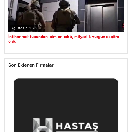
Ağustos 7, 2026
İntihar mektubundan isimleri çıktı, milyarlık vurgun deşifre
oldu
Son Eklenen Firmalar