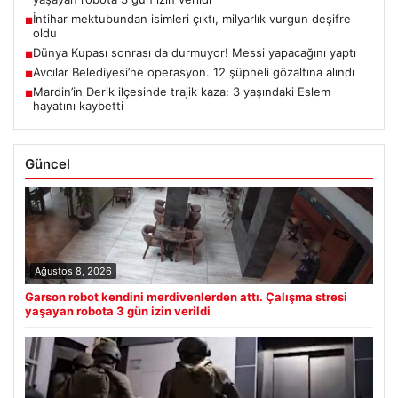
İntihar mektubundan isimleri çıktı, milyarlık vurgun deşifre
■
oldu
Dünya Kupası sonrası da durmuyor! Messi yapacağını yaptı
■
Avcılar Belediyesi’ne operasyon. 12 şüpheli gözaltına alındı
■
Mardin’in Derik ilçesinde trajik kaza: 3 yaşındaki Eslem
■
hayatını kaybetti
Güncel
Ağustos 8, 2026
Garson robot kendini merdivenlerden attı. Çalışma stresi
yaşayan robota 3 gün izin verildi