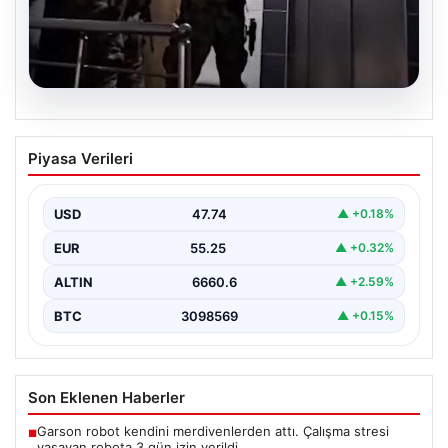
07.08.2026
İntihar mektubundan isimleri çıktı,
Piyasa Verileri
milyarlık vurgun deşifre oldu
{ "title": "İntihar Mektubundan İsimler Çıktı, Milyarlık
Tefecilik Şebekesi Çözüldü", "content": "Elazığ'da
USD
47.74
▲ +0.18%
yaşanan trajik…
EUR
55.25
▲ +0.32%
ALTIN
6660.6
▲ +2.59%
BTC
3098569
▲ +0.15%
Son Eklenen Haberler
Garson robot kendini merdivenlerden attı. Çalışma stresi
■
yaşayan robota 3 gün izin verildi