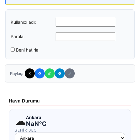
Kullanıcı adı:
Parola:
Beni hatırla
Paylaş:
Hava Durumu
☁
Ankara
NaN°C
ŞEHIR SEÇ