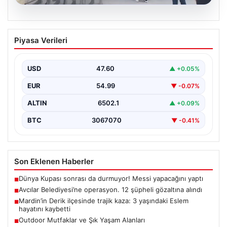
05.08.2026
Avcılar Belediyesi’ne operasyon. 12
Piyasa Verileri
şüpheli gözaltına alındı
USD
47.60
▲ +0.05%
EUR
54.99
▼ -0.07%
ALTIN
6502.1
▲ +0.09%
BTC
3067070
▼ -0.41%
Son Eklenen Haberler
Dünya Kupası sonrası da durmuyor! Messi yapacağını yaptı
■
Avcılar Belediyesi’ne operasyon. 12 şüpheli gözaltına alındı
■
Mardin’in Derik ilçesinde trajik kaza: 3 yaşındaki Eslem
■
hayatını kaybetti
Outdoor Mutfaklar ve Şık Yaşam Alanları
■