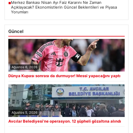
Merkez Bankası Nisan Ayı Faiz Kararını Ne Zaman
■
Açıklayacak? Ekonomistlerin Güncel Beklentileri ve Piyasa
Yorumları
Güncel
Ağustos 6, 2026
Dünya Kupası sonrası da durmuyor! Messi yapacağını yaptı
Ağustos 5, 2026
Avcılar Belediyesi’ne operasyon. 12 şüpheli gözaltına alındı