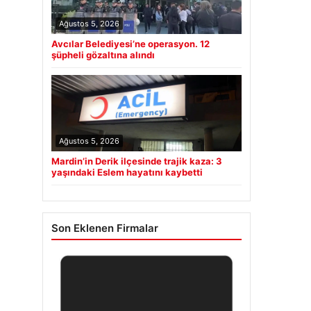
Ağustos 5, 2026
Avcılar Belediyesi’ne operasyon. 12
şüpheli gözaltına alındı
Ağustos 5, 2026
Mardin’in Derik ilçesinde trajik kaza: 3
yaşındaki Eslem hayatını kaybetti
Son Eklenen Firmalar