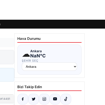
ı
Hava Durumu
☁
Ankara
NaN°C
ŞEHIR SEÇ
Bizi Takip Edin
#14491