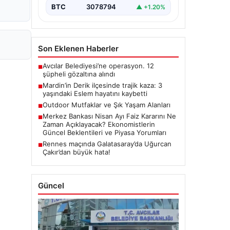
BTC
3078794
▲ +1.20%
Son Eklenen Haberler
Avcılar Belediyesi’ne operasyon. 12
■
şüpheli gözaltına alındı
Mardin’in Derik ilçesinde trajik kaza: 3
■
yaşındaki Eslem hayatını kaybetti
Outdoor Mutfaklar ve Şık Yaşam Alanları
■
Merkez Bankası Nisan Ayı Faiz Kararını Ne
■
Zaman Açıklayacak? Ekonomistlerin
Güncel Beklentileri ve Piyasa Yorumları
Rennes maçında Galatasaray’da Uğurcan
■
Çakır’dan büyük hata!
Güncel