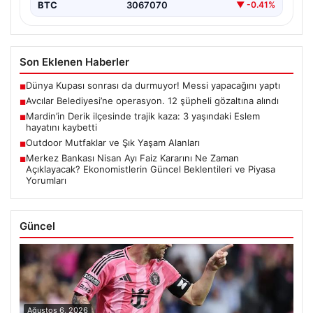
BTC
3067070
▼ -0.41%
Son Eklenen Haberler
Dünya Kupası sonrası da durmuyor! Messi yapacağını yaptı
■
Avcılar Belediyesi’ne operasyon. 12 şüpheli gözaltına alındı
■
Mardin’in Derik ilçesinde trajik kaza: 3 yaşındaki Eslem
■
hayatını kaybetti
Outdoor Mutfaklar ve Şık Yaşam Alanları
■
Merkez Bankası Nisan Ayı Faiz Kararını Ne Zaman
■
Açıklayacak? Ekonomistlerin Güncel Beklentileri ve Piyasa
Yorumları
Güncel
Ağustos 6, 2026