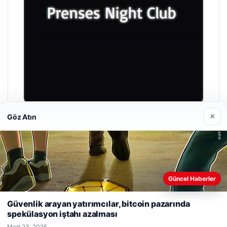
×
Göz Atın
Prenses Night Club
Nisan 29, 2026
Güncel Haberler
Web sitemizi nasıl kullandığınızı daha iyi anlayabilmek,
deneyiminizi kişiselleştirmek ve geliştirmek amacıyla çerezler
Güvenlik arayan yatırımcılar, bitcoin pazarında
kullanıyoruz.
Çerez Politikamız
spekülasyon iştahı azalması
© 2026 Haber Alan
Reddet
Kabul Et
Mart 23, 2025