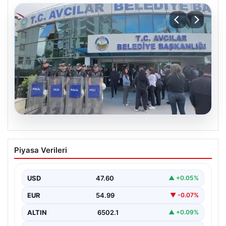
05.08.2026
Avcılar Belediyesi’ne operasyon. 12
Piyasa Verileri
şüpheli gözaltına alındı
USD
47.60
▲ +0.05%
EUR
54.99
▼ -0.07%
ALTIN
6502.1
▲ +0.09%