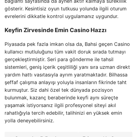
bağlantı sayfasında da aynen aktif kalmaya süreklilik
gösterir. Kesintisiz oyun tutkusu yolunda ilgili oturum
evrelerini dikkatle kontrol uygulamanız uygundur.
Keyfin Zirvesinde Emin Casino Hazzı
Piyasada pek fazla imkan olsa da, Bahsi geçen Casino
kullanıcı mutluluğunu tüm vakit doruk sırada tutmayı
gerçekleştirmiştir. Seri para gönderme ile tahsil
sistemleri, geniş içerik çeşitliliği yanı sıra uzman direkt
yardım hattı vasıtasıyla ayrım yaratmaktadır. Bilhassa
şeffaf çalışma anlayışı yoluyla insanların fikrinde taht
kurmuştur. Siz dahi özel tek dünyada pozisyon
bulunmak, kazanç beraberinde keyfi aynı süreçte
yaşamak istiyorsanız ilgili profesyonel siteyi akıl
rahatlığıyla tercih edebilir, talihinizi en yüksek emin
yolla deneyebilirsiniz.