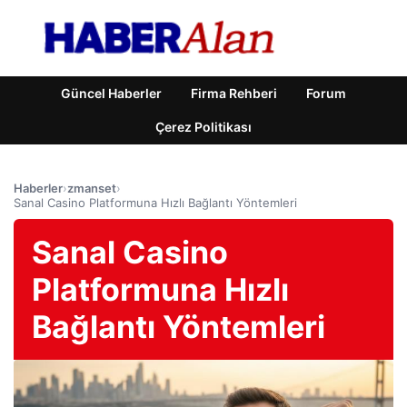
Güncel Haberler
Firma Rehberi
Forum
Çerez Politikası
Haberler
›
zmanset
›
Sanal Casino Platformuna Hızlı Bağlantı Yöntemleri
Sanal Casino
Platformuna Hızlı
Bağlantı Yöntemleri