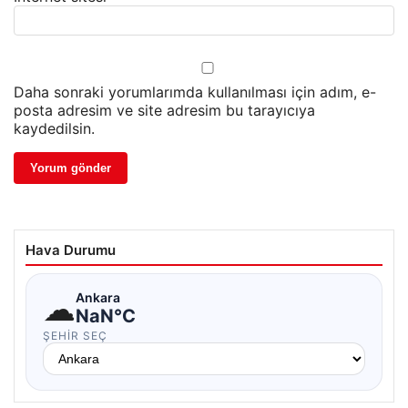
Daha sonraki yorumlarımda kullanılması için adım, e-
posta adresim ve site adresim bu tarayıcıya
kaydedilsin.
Hava Durumu
☁
Ankara
NaN°C
ŞEHIR SEÇ