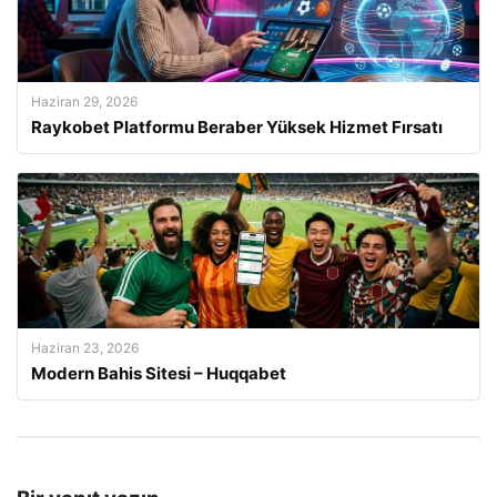
Haziran 29, 2026
Raykobet Platformu Beraber Yüksek Hizmet Fırsatı
Haziran 23, 2026
Modern Bahis Sitesi – Huqqabet