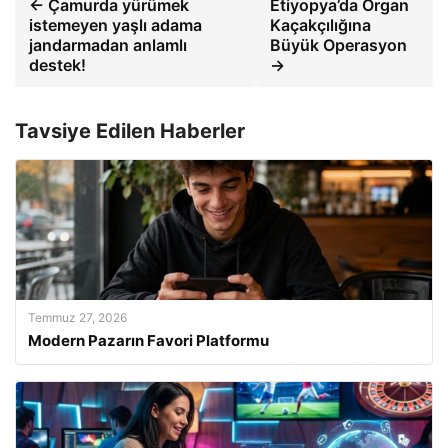
← Çamurda yürümek
Etiyopya’da Organ
istemeyen yaşlı adama
Kaçakçılığına
jandarmadan anlamlı
Büyük Operasyon
destek!
→
Tavsiye Edilen Haberler
Temmuz 27, 2026
Modern Pazarın Favori Platformu