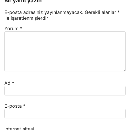
Bir yanıt yazın
E-posta adresiniz yayınlanmayacak.
Gerekli alanlar
*
ile işaretlenmişlerdir
Yorum
*
Ad
*
E-posta
*
İnternet sitesi